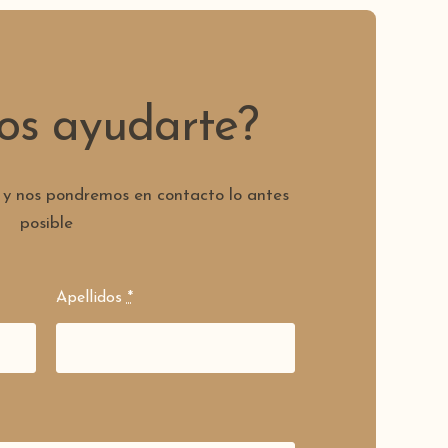
s ayudarte?
 y nos pondremos en contacto lo antes
posible
Apellidos
*