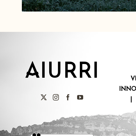
AIURRI
V
INNO