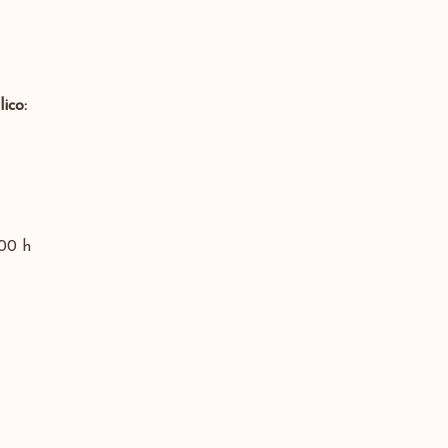
ico:
:00 h