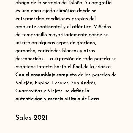
abrigo de la serranía de Toloño. Su orografía
es una encrucijada climática donde se
entremezclan condiciones propias del
ambiente continental y el atlántico. Viñedos
de tempranillo mayoritariamente donde se
intercalan algunas cepas de graciano,
garnacha, variedades blancas y otras
desconocidas. La expresión de cada parcela se
mantiene intacta hasta el final de la crianza.
Con el ensamblaje completo
de las parcelas de
Vallejón, Espino, Losares, San Andrés,
Guardaviñas y Viejete, se
define la
autenticidad y esencia vitícola de Leza.
Salas 2021