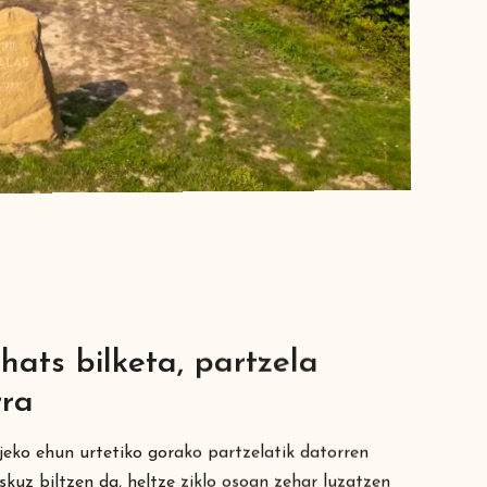
hats bilketa, partzela
rra
jeko ehun urtetiko gorako partzelatik datorren
kuz biltzen da, heltze ziklo osoan zehar luzatzen