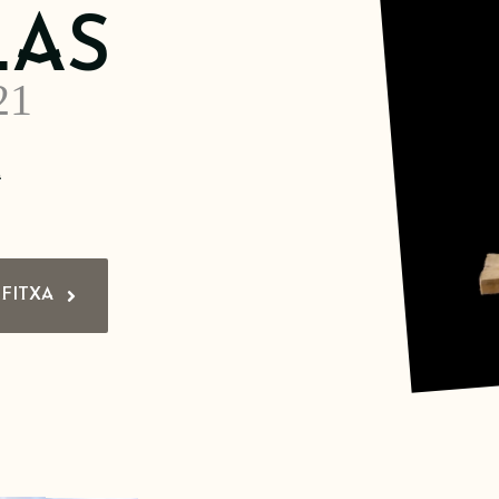
LAS
21
A
FITXA