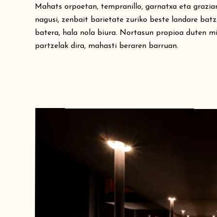
Mahats orpoetan, tempranillo, garnatxa eta grazia
nagusi, zenbait barietate zuriko beste landare bat
batera, hala nola biura. Nortasun propioa duten m
partzelak dira, mahasti beraren barruan.