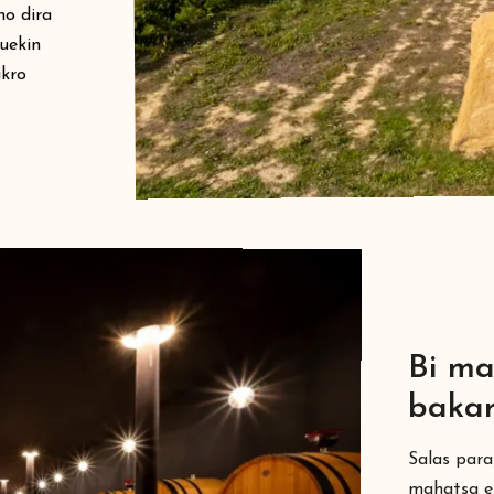
no dira
zuekin
ikro
Bi ma
baka
Salas para
mahatsa es