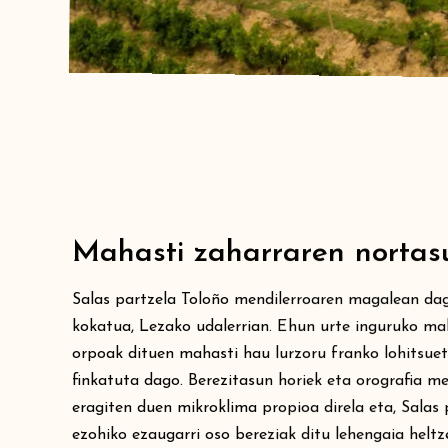
Mahasti zaharraren nortas
Salas partzela Toloño mendilerroaren magalean da
kokatua, Lezako udalerrian. Ehun urte inguruko ma
orpoak dituen mahasti hau lurzoru franko lohitsue
finkatuta dago. Berezitasun horiek eta orografia m
eragiten duen mikroklima propioa direla eta, Salas 
ezohiko ezaugarri oso bereziak ditu lehengaia heltz