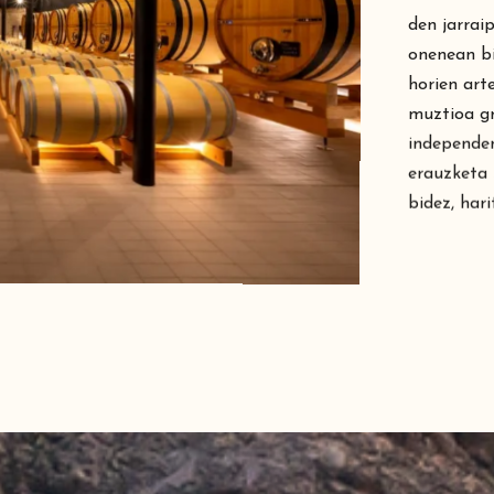
den jarrai
onenean bi
horien art
muztioa g
independe
erauzketa 
bidez, har