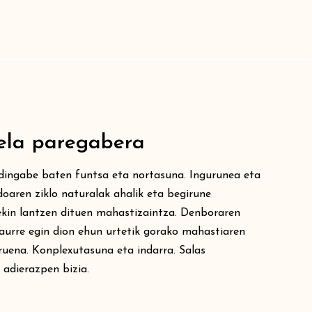
ela paregabera
dingabe baten funtsa eta nortasuna. Ingurunea eta
aren ziklo naturalak ahalik eta begirune
kin lantzen dituen mahastizaintza. Denboraren
 aurre egin dion ehun urtetik gorako mahastiaren
ruena. Konplexutasuna eta indarra. Salas
 adierazpen bizia.