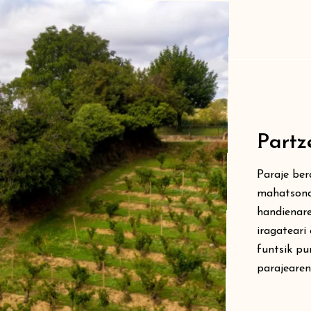
Partz
Paraje ber
mahatsondo
handienare
iragateari
funtsik pu
parajearen