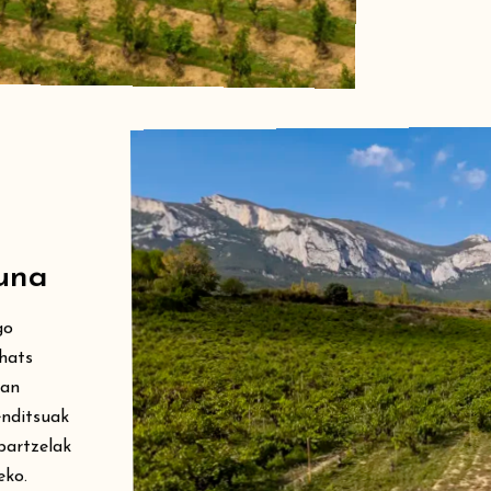
una
go
hats
tan
enditsuak
partzelak
eko.