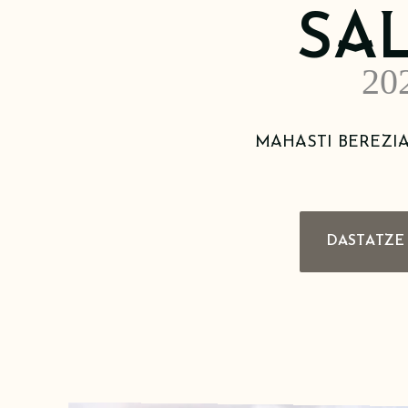
SA
20
MAHASTI BEREZI
DASTATZE 