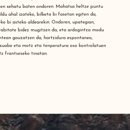
pen xehatu baten ondoren. Mahatsa heltze puntu
ldu ahal izateko, bilketa bi fasetan egiten da,
eko bi asteko aldearekin. Ondoren, upategian,
rabitate bidez mugitzen da, eta ardogintza modu
ntean gauzatzen da, hartzidura espontaneo,
suabe eta motz eta tenperatura oso kontrolatuen
itz frantseseko tinatan.